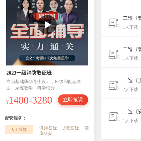
二造《
1人下载
二造《
1人下载
2023一级消防取证班
2024年二建尊享
二造《
专为基础薄弱考生设计，班级和配套全
班主任+助教+导
面，系统教学，科学锁分
练，领答，领考五
2人下载
1480-3280
880-21
立即抢课
¥
¥
二造《
配套服务：
配套服务：
1人下载
讲师答疑、助教答疑、 题
人工答疑
人工答疑
库答疑