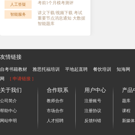
考前1个月模考测评
人工答疑
微信群督学
讲义下载/视频下载 考试
智能服务
智能服务
重要节点消息通知 大数据
智能题库
友情链接
自考书籍教材
雅思托福培训
平地起直聘
餐饮培训
知海网
网
[ 申请链接 ]
关于我们
合作联系
用户中心
产品
公司简介
教师合作
注册账号
题库
帮助中心
市场合作
注册协议
课程
网站申明
人才招聘
反馈纠错
新媒体